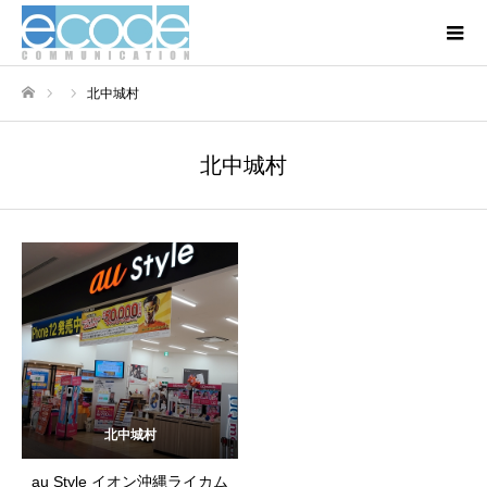
北中城村
ホーム
北中城村
北中城村
au Style イオン沖縄ライカム